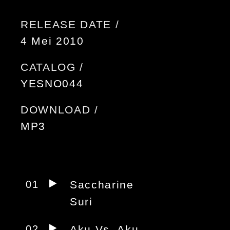
RELEASE DATE /
4 Mei 2010
CATALOG /
YESNO044
DOWNLOAD /
MP3
01
Saccharine
Suri
02
Aku Vs. Aku