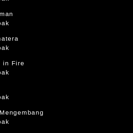
aman
bak
atera
bak
 in Fire
bak
bak
 Mengembang
bak