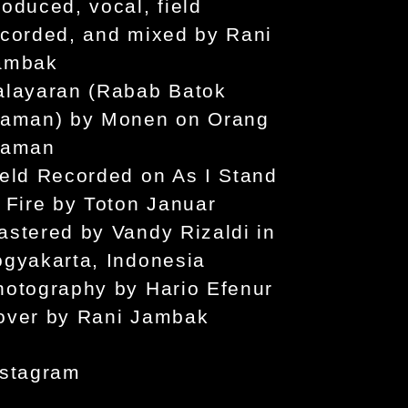
oduced, vocal, field
ecorded, and mixed by Rani
ambak
alayaran (Rabab Batok
iaman) by Monen on Orang
iaman
ield Recorded on As I Stand
n Fire by Toton Januar
astered by Vandy Rizaldi in
ogyakarta, Indonesia
hotography by Hario Efenur
over by Rani Jambak
nstagram