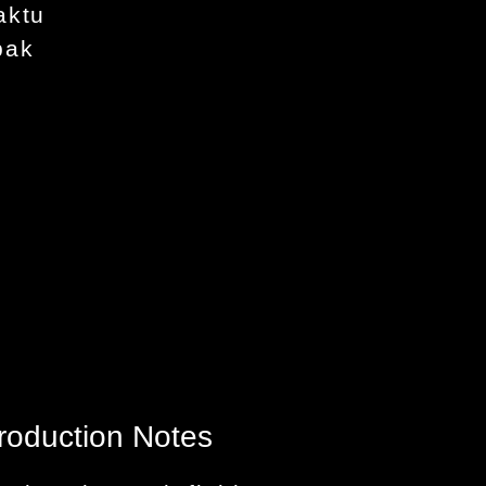
aktu
bak
roduction Notes