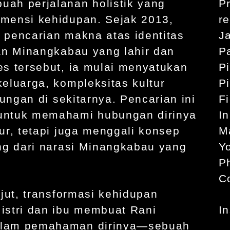
ah perjalanan holistik yang
Pr
mensi kehidupan. Sejak 2013,
r
 pencarian makna atas identitas
J
an Minangkabau yang lahir dan
P
s tersebut, ia mulai menyatukan
P
eluarga, kompleksitas kultur
P
kungan di sekitarnya. Pencarian ini
F
untuk memahami hubungan dirinya
I
ur, tetapi juga menggali konsep
M
ng dari narasi Minangkabau yang
Y
P
C
jut, transformasi kehidupan
istri dan ibu membuat Rani
I
alam pemahaman dirinya—sebuah