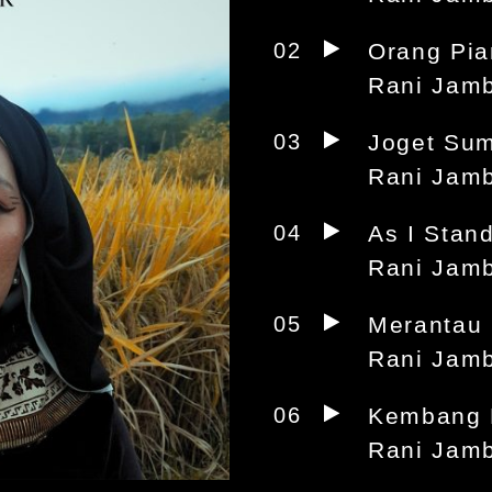
02
Orang Pi
Rani Jam
03
Joget Sum
Rani Jam
04
As I Stand
Rani Jam
05
Merantau
Rani Jam
06
Kembang
Rani Jam