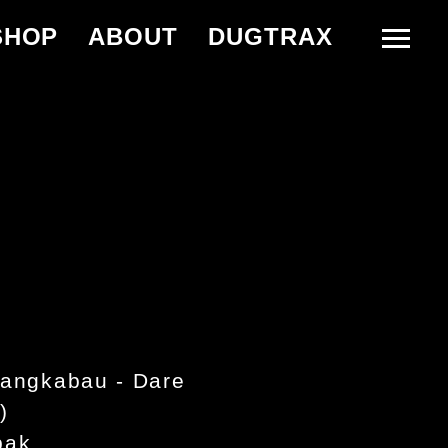
SHOP
ABOUT
DUGTRAX
angkabau - Dare
)
bak