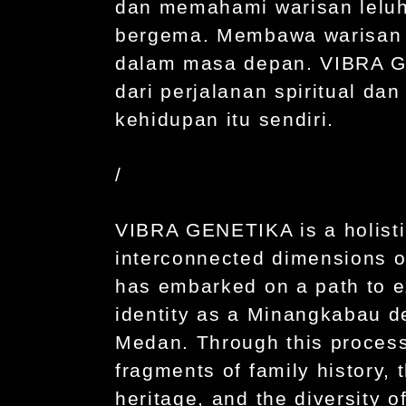
dan memahami warisan leluh
bergema. Membawa warisan m
dalam masa depan. VIBRA GE
dari perjalanan spiritual dan
kehidupan itu sendiri.
/
VIBRA GENETIKA is a holistic
interconnected dimensions o
has embarked on a path to ex
identity as a Minangkabau d
Medan. Through this process
fragments of family history, 
heritage, and the diversity o